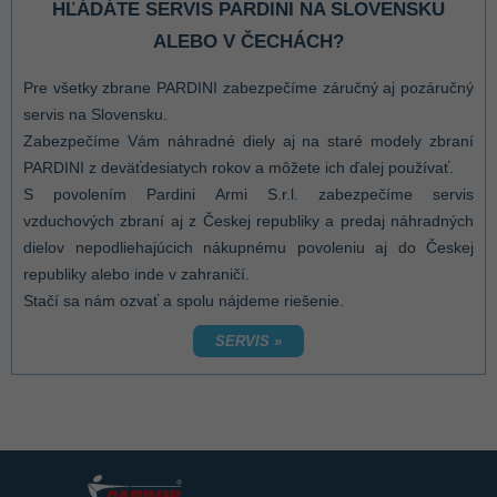
HĽÁDÁTE SERVIS PARDINI NA SLOVENSKU
ALEBO V ČECHÁCH?
Pre všetky zbrane PARDINI zabezpečíme záručný aj pozáručný
servis na Slovensku.
Zabezpečíme Vám náhradné diely aj na staré modely zbraní
PARDINI z deväťdesiatych rokov a môžete ich ďalej používať.
S povolením Pardini Armi S.r.l. zabezpečíme servis
vzduchových zbraní aj z Českej republiky a predaj náhradných
dielov nepodliehajúcich nákupnému povoleniu aj do Českej
republiky alebo inde v zahraničí.
Stačí sa nám ozvať a spolu nájdeme riešenie.
SERVIS »