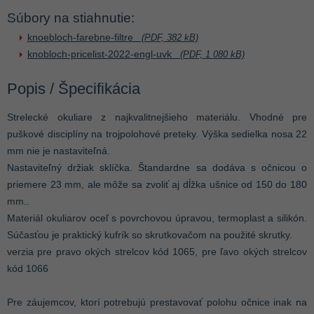
Súbory na stiahnutie:
knoebloch-farebne-filtre
(PDF, 382 kB)
knobloch-pricelist-2022-engl-uvk
(PDF, 1 080 kB)
Popis / Špecifikácia
Strelecké okuliare z najkvalitnejšieho materiálu. Vhodné pre
puškové disciplíny na trojpolohové preteky. Výška sedielka nosa 22
mm nie je nastaviteľná.
Nastaviteľný držiak sklíčka. Štandardne sa dodáva s očnicou o
priemere 23 mm, ale môže sa zvoliť aj dĺžka ušnice od 150 do 180
mm..
Materiál okuliarov oceľ s povrchovou úpravou, termoplast a silikón.
Súčasťou je praktický kufrík so skrutkovačom na použité skrutky.
verzia pre pravo okých strelcov kód 1065, pre ľavo okých strelcov
kód 1066
Pre záujemcov, ktorí potrebujú prestavovať polohu očnice inak na