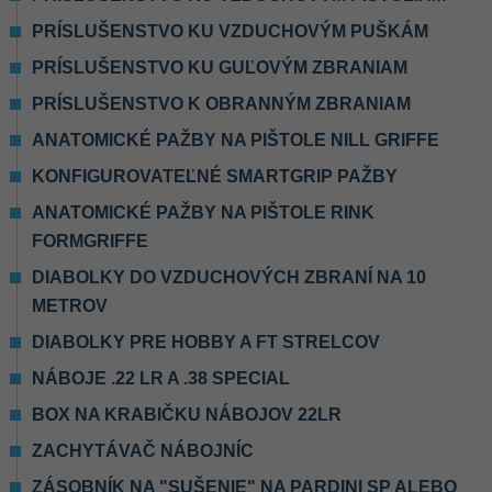
PRÍSLUŠENSTVO KU VZDUCHOVÝM PUŠKÁM
PRÍSLUŠENSTVO KU GUĽOVÝM ZBRANIAM
PRÍSLUŠENSTVO K OBRANNÝM ZBRANIAM
ANATOMICKÉ PAŽBY NA PIŠTOLE NILL GRIFFE
KONFIGUROVATEĽNÉ SMARTGRIP PAŽBY
ANATOMICKÉ PAŽBY NA PIŠTOLE RINK
FORMGRIFFE
DIABOLKY DO VZDUCHOVÝCH ZBRANÍ NA 10
METROV
DIABOLKY PRE HOBBY A FT STRELCOV
NÁBOJE .22 LR A .38 SPECIAL
BOX NA KRABIČKU NÁBOJOV 22LR
ZACHYTÁVAČ NÁBOJNÍC
ZÁSOBNÍK NA "SUŠENIE" NA PARDINI SP ALEBO