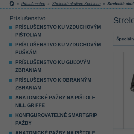
»
Príslušenstvo
»
Strelecké okuliare Knobloch
»
Strelecké oku
Príslušenstvo
Strel
PRÍSLUŠENSTVO KU VZDUCHOVÝM
PIŠTOLIAM
Špeciáln
PRÍSLUŠENSTVO KU VZDUCHOVÝM
PUŠKÁM
PRÍSLUŠENSTVO KU GUĽOVÝM
ZBRANIAM
PRÍSLUŠENSTVO K OBRANNÝM
ZBRANIAM
ANATOMICKÉ PAŽBY NA PIŠTOLE
NILL GRIFFE
KONFIGUROVATEĽNÉ SMARTGRIP
PAŽBY
ANATOMICKÉ PAŽBY NA PIŠTOLE