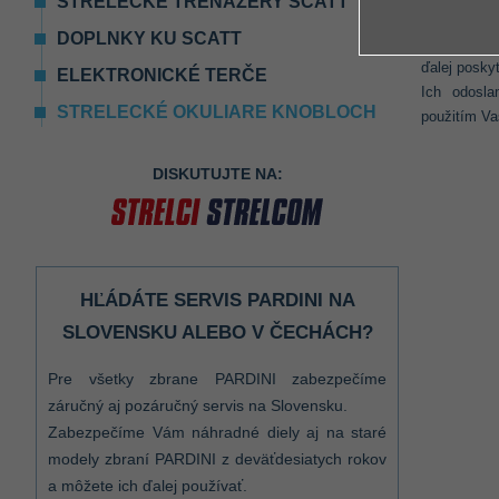
STRELECKÉ TRENAŽÉRY SCATT
poskytnete
DOPLNKY KU SCATT
výlučne pr
ďalej posky
ELEKTRONICKÉ TERČE
Ich odosla
STRELECKÉ OKULIARE KNOBLOCH
použitím Va
DISKUTUJTE NA:
HĽÁDÁTE SERVIS PARDINI NA
SLOVENSKU ALEBO V ČECHÁCH?
Pre všetky zbrane PARDINI zabezpečíme
záručný aj pozáručný servis na Slovensku.
Zabezpečíme Vám náhradné diely aj na staré
modely zbraní PARDINI z deväťdesiatych rokov
a môžete ich ďalej používať.