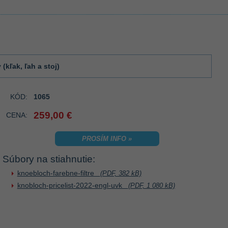
(kľak, ľah a stoj)
KÓD:
1065
259,00 €
CENA:
PROSÍM INFO »
Súbory na stiahnutie:
knoebloch-farebne-filtre
(PDF, 382 kB)
knobloch-pricelist-2022-engl-uvk
(PDF, 1 080 kB)