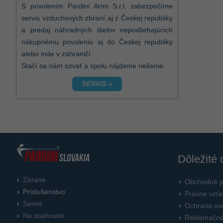
S povolením Pardini Armi S.r.l. zabezpečíme
servis vzduchových zbraní aj z Českej republiky
a predaj náhradných dielov nepodliehajúcich
nákupnému povoleniu aj do Českej republiky
alebo inde v zahraničí.
Stačí sa nám ozvať a spolu nájdeme riešenie.
SERVIS »
Dôležité
Zbrane
Obchodné 
Príslušenstvo
Právne vzť
Servis
Ochrana os
Na stiahnutie
Reklamačné