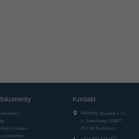
 dokumenty
Kontakt
podmienky
PARDINI Slovakia s.r.o.
ahy
A. Gwerkovej 1538/7
obných údajov
851 04 Bratislava
 podmienky
+421 903 471 002