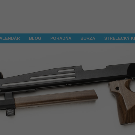
ALENDÁR
BLOG
PORADŇA
BURZA
STRELECKÝ K