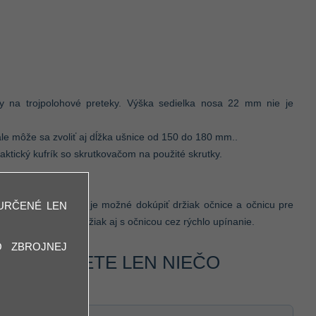
íny na trojpolohové preteky. Výška sedielka nosa 22 mm nie je
le môže sa zvoliť aj dĺžka ušnice od 150 do 180 mm..
aktický kufrík so skrutkovačom na použité skrutky.
 streleckých poloh, je možné dokúpiť držiak očnice a očnicu pre
URČENÉ LEN
hami vymeniť celý držiak aj s očnicou cez rýchlo upínanie.
O ZBROJNEJ
 SA CHCETE LEN NIEČO