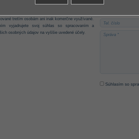
 prostredníctvom on-line formulára, budú slúžiť
e potrebu poskytnutia konkrétnej služby a nebudú
tované tretím osobám ani inak komerčne využívané.
ním vyjadrujete svoj súhlas so spracovaním a
šich osobných údajov na vyššie uvedené účely.
Súhlasím so spr