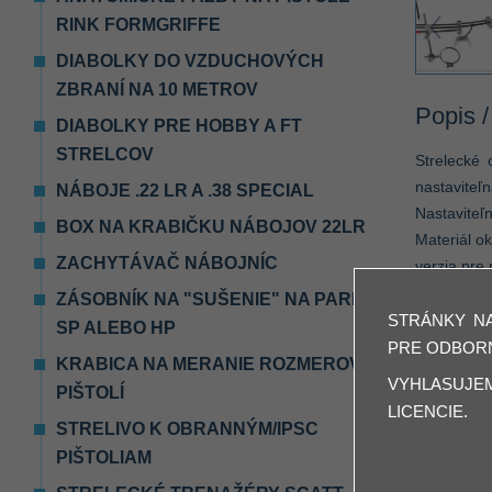
‹
RINK FORMGRIFFE
DIABOLKY DO VZDUCHOVÝCH
ZBRANÍ NA 10 METROV
Popis /
DIABOLKY PRE HOBBY A FT
STRELCOV
Strelecké 
nastaviteľn
NÁBOJE .22 LR A .38 SPECIAL
Nastaviteľ
BOX NA KRABIČKU NÁBOJOV 22LR
Materiál ok
ZACHYTÁVAČ NÁBOJNÍC
verzia pre
ZÁSOBNÍK NA "SUŠENIE" NA PARDINI
Pre záujem
STRÁNKY N
SP ALEBO HP
každú poloh
PRE ODBORN
KRABICA NA MERANIE ROZMEROV
VYHLASUJE
PIŠTOLÍ
MÁTE
LICENCIE.
STRELIVO K OBRANNÝM/IPSC
OPÝT
PIŠTOLIAM
Všetky inf