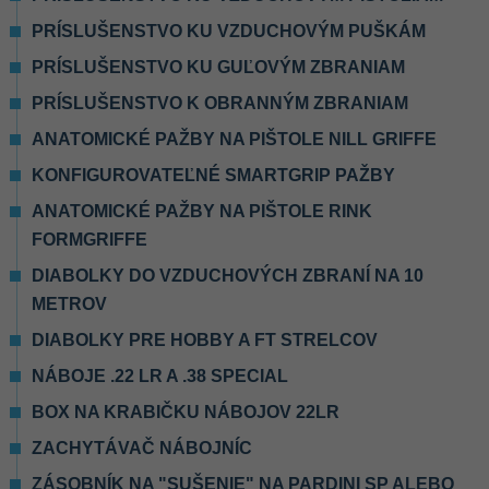
PRÍSLUŠENSTVO KU VZDUCHOVÝM PUŠKÁM
PRÍSLUŠENSTVO KU GUĽOVÝM ZBRANIAM
PRÍSLUŠENSTVO K OBRANNÝM ZBRANIAM
ANATOMICKÉ PAŽBY NA PIŠTOLE NILL GRIFFE
KONFIGUROVATEĽNÉ SMARTGRIP PAŽBY
ANATOMICKÉ PAŽBY NA PIŠTOLE RINK
FORMGRIFFE
DIABOLKY DO VZDUCHOVÝCH ZBRANÍ NA 10
METROV
DIABOLKY PRE HOBBY A FT STRELCOV
NÁBOJE .22 LR A .38 SPECIAL
BOX NA KRABIČKU NÁBOJOV 22LR
ZACHYTÁVAČ NÁBOJNÍC
ZÁSOBNÍK NA "SUŠENIE" NA PARDINI SP ALEBO