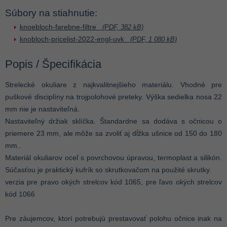
Súbory na stiahnutie:
knoebloch-farebne-filtre
(PDF, 382 kB)
knobloch-pricelist-2022-engl-uvk
(PDF, 1 080 kB)
Popis / Špecifikácia
Strelecké okuliare z najkvalitnejšieho materiálu. Vhodné pre
puškové disciplíny na trojpolohové preteky. Výška sedielka nosa 22
mm nie je nastaviteľná.
Nastaviteľný držiak sklíčka. Štandardne sa dodáva s očnicou o
priemere 23 mm, ale môže sa zvoliť aj dĺžka ušnice od 150 do 180
mm..
Materiál okuliarov oceľ s povrchovou úpravou, termoplast a silikón.
Súčasťou je praktický kufrík so skrutkovačom na použité skrutky.
verzia pre pravo okých strelcov kód 1065, pre ľavo okých strelcov
kód 1066
Pre záujemcov, ktorí potrebujú prestavovať polohu očnice inak na