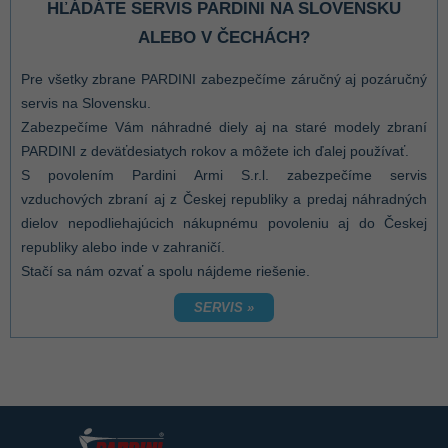
HĽÁDÁTE SERVIS PARDINI NA SLOVENSKU
ALEBO V ČECHÁCH?
Pre všetky zbrane PARDINI zabezpečíme záručný aj pozáručný
servis na Slovensku.
Zabezpečíme Vám náhradné diely aj na staré modely zbraní
PARDINI z deväťdesiatych rokov a môžete ich ďalej používať.
S povolením Pardini Armi S.r.l. zabezpečíme servis
vzduchových zbraní aj z Českej republiky a predaj náhradných
dielov nepodliehajúcich nákupnému povoleniu aj do Českej
republiky alebo inde v zahraničí.
Stačí sa nám ozvať a spolu nájdeme riešenie.
SERVIS »