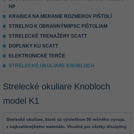
HP
KRABICA NA MERANIE ROZMEROV PIŠTOLÍ
STRELIVO K OBRANNÝM/IPSC PIŠTOLIAM
STRELECKÉ TRENAŽÉRY SCATT
DOPLNKY KU SCATT
ELEKTRONICKÉ TERČE
STRELECKÉ OKULIARE KNOBLOCH
Strelecké okuliare Knobloch
model K1
Strelecké okuliare, ktoré sú výsledkom 50 ročného vyvoja,
z najkvalitnejšieho materiálu. Vhodné pre všetky disciplíny.