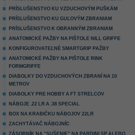
PRÍSLUŠENSTVO KU VZDUCHOVÝM PUŠKÁM
PRÍSLUŠENSTVO KU GUĽOVÝM ZBRANIAM
PRÍSLUŠENSTVO K OBRANNÝM ZBRANIAM
ANATOMICKÉ PAŽBY NA PIŠTOLE NILL GRIFFE
KONFIGUROVATEĽNÉ SMARTGRIP PAŽBY
ANATOMICKÉ PAŽBY NA PIŠTOLE RINK
FORMGRIFFE
DIABOLKY DO VZDUCHOVÝCH ZBRANÍ NA 10
METROV
DIABOLKY PRE HOBBY A FT STRELCOV
NÁBOJE .22 LR A .38 SPECIAL
BOX NA KRABIČKU NÁBOJOV 22LR
ZACHYTÁVAČ NÁBOJNÍC
ZÁSOBNÍK NA "SUŠENIE" NA PARDINI SP ALEBO