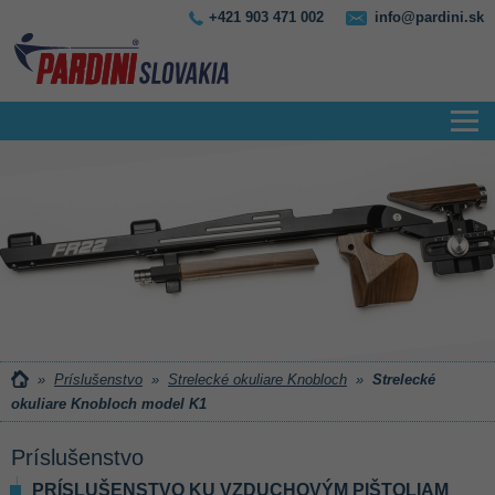
+421 903 471 002
info@pardini.sk
»
Príslušenstvo
»
Strelecké okuliare Knobloch
»
Strelecké
okuliare Knobloch model K1
Príslušenstvo
PRÍSLUŠENSTVO KU VZDUCHOVÝM PIŠTOLIAM