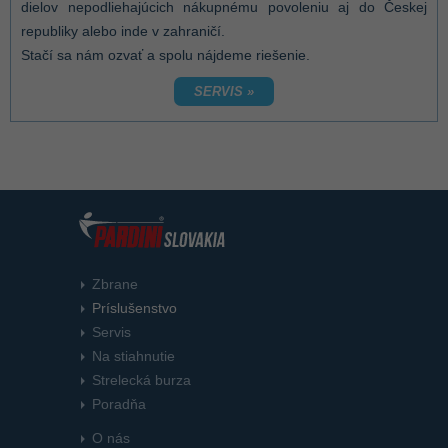
dielov nepodliehajúcich nákupnému povoleniu aj do Českej
republiky alebo inde v zahraničí.
Stačí sa nám ozvať a spolu nájdeme riešenie.
SERVIS »
Zbrane
Príslušenstvo
Servis
Na stiahnutie
Strelecká burza
Poradňa
O nás