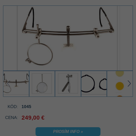
‹
›
KÓD:
1045
249,00 €
CENA:
PROSÍM INFO »