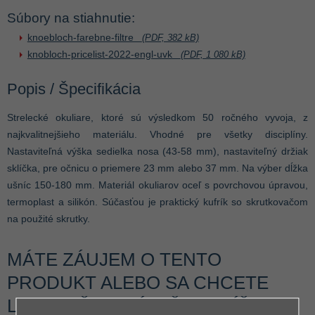
Súbory na stiahnutie:
knoebloch-farebne-filtre
(PDF, 382 kB)
knobloch-pricelist-2022-engl-uvk
(PDF, 1 080 kB)
Popis / Špecifikácia
Strelecké okuliare, ktoré sú výsledkom 50 ročného vyvoja, z
najkvalitnejšieho materiálu. Vhodné pre všetky disciplíny.
Nastaviteľná výška sedielka nosa (43-58 mm), nastaviteľný držiak
sklíčka, pre očnicu o priemere 23 mm alebo 37 mm. Na výber dĺžka
ušníc 150-180 mm. Materiál okuliarov oceľ s povrchovou úpravou,
termoplast a silikón. Súčasťou je praktický kufrík so skrutkovačom
na použité skrutky.
MÁTE ZÁUJEM O TENTO
PRODUKT ALEBO SA CHCETE
LEN NIEČO OPÝTAŤ? NAPÍŠTE