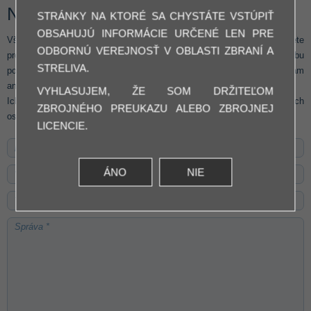
NÁM:
STRÁNKY NA KTORÉ SA CHYSTÁTE VSTÚPIŤ
OBSAHUJÚ INFORMÁCIE URČENÉ LEN PRE
Všetky informácie a osobné údaje, ktoré nám dobrovoľne poskytnete
ODBORNÚ VEREJNOSŤ V OBLASTI ZBRANÍ A
prostredníctvom on-line formulára, budú slúžiť výlučne pre potrebu
STRELIVA.
poskytnutia konkrétnej služby a nebudú ďalej poskytované tretím osobám
ani inak komerčne využívané.
VYHLASUJEM, ŽE SOM DRŽITEĽOM
Ich odoslaním vyjadrujete svoj súhlas so spracovaním a použitím Vašich
ZBROJNÉHO PREUKAZU ALEBO ZBROJNEJ
osobných údajov na vyššie uvedené účely.
LICENCIE.
ÁNO
NIE