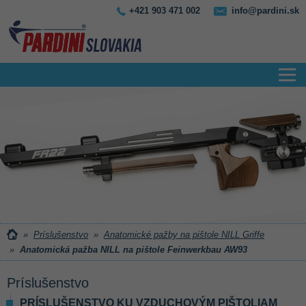
+421 903 471 002
info@pardini.sk
»
Príslušenstvo
»
Anatomické pažby na pištole NILL Griffe
»
Anatomická pažba NILL na pištole Feinwerkbau AW93
Príslušenstvo
PRÍSLUŠENSTVO KU VZDUCHOVÝM PIŠTOLIAM