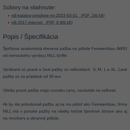
Súbory na stiahnutie:
nill-katalog-preisliste-int-2023-03-01
(PDF, 156 kB)
nill-2017-internet
(PDF, 8 484 kB)
Popis / Špecifikácia
Špičková anatomická drevená pažba na pištole Feinwerkbau AW93
od nemeckého výrobcu NILL Griffe.
Vyrábané sú pravé a ľavé pažby vo veľkostiach S, M, L a XL. Ľavé
pažby sú za príplatok od 30 eur.
Všetky pravé pažby majú rovnaku cenu, nezávisle na veľkosti.
Ak by ste potrebovali pažbu aj na inú pištoľ ako Feinwerkbau, firma
NILL má v ponuke pažby na všetky bežné športové zbrane ako aj
na revolvery a obranné pištole.