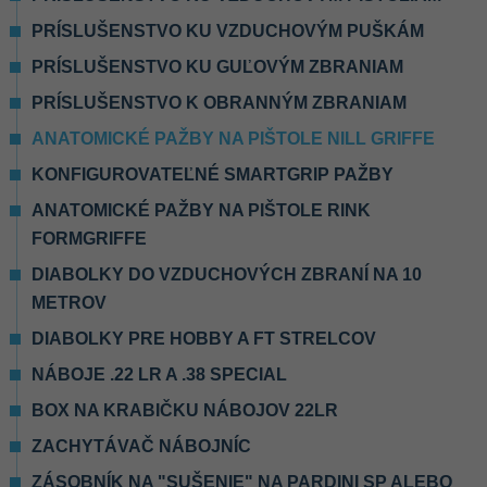
PRÍSLUŠENSTVO KU VZDUCHOVÝM PUŠKÁM
PRÍSLUŠENSTVO KU GUĽOVÝM ZBRANIAM
PRÍSLUŠENSTVO K OBRANNÝM ZBRANIAM
ANATOMICKÉ PAŽBY NA PIŠTOLE NILL GRIFFE
KONFIGUROVATEĽNÉ SMARTGRIP PAŽBY
ANATOMICKÉ PAŽBY NA PIŠTOLE RINK
FORMGRIFFE
DIABOLKY DO VZDUCHOVÝCH ZBRANÍ NA 10
METROV
DIABOLKY PRE HOBBY A FT STRELCOV
NÁBOJE .22 LR A .38 SPECIAL
BOX NA KRABIČKU NÁBOJOV 22LR
ZACHYTÁVAČ NÁBOJNÍC
ZÁSOBNÍK NA "SUŠENIE" NA PARDINI SP ALEBO