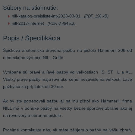
Súbory na stiahnutie:
nill-katalog-preisliste-int-2023-03-01
(PDF, 156 kB)
nill-2017-internet
(PDF, 8 484 kB)
Popis / Špecifikácia
Špičková anatomická drevená pažba na pištole Hämmerli 208 od
nemeckého výrobcu NILL Griffe.
Vyrábané sú pravé a ľavé pažby vo veľkostiach S, ST, L a XL.
Všetky pravé pažby majú rovnaku cenu, nezávisle na veľkosti. Ľavé
pažby sú za príplatok od 30 eur.
Ak by ste potrebovali pažbu aj na inú pištoľ ako Hämmerli, firma
NILL má v ponuke pažby na všetky bežné športové zbrane ako aj
na revolvery a obranné pištole.
Prosíme kontaktujte nás, ak máte záujem o pažbu na vašu zbraň,