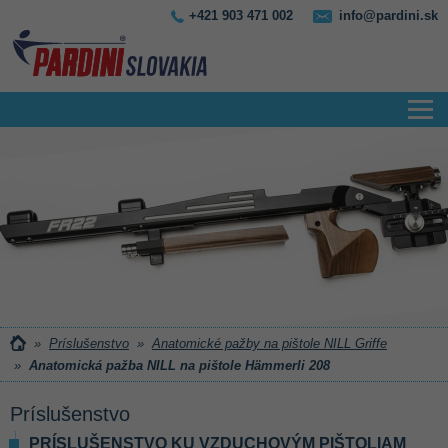
+421 903 471 002
info@pardini.sk
»
Príslušenstvo
»
Anatomické pažby na pištole NILL Griffe
»
Anatomická pažba NILL na pištole Hämmerli 208
Príslušenstvo
PRÍSLUŠENSTVO KU VZDUCHOVÝM PIŠTOLIAM