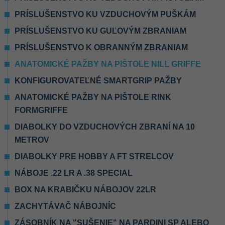
PRÍSLUŠENSTVO KU VZDUCHOVÝM PUŠKÁM
PRÍSLUŠENSTVO KU GUĽOVÝM ZBRANIAM
PRÍSLUŠENSTVO K OBRANNÝM ZBRANIAM
ANATOMICKÉ PAŽBY NA PIŠTOLE NILL GRIFFE
KONFIGUROVATEĽNÉ SMARTGRIP PAŽBY
ANATOMICKÉ PAŽBY NA PIŠTOLE RINK
FORMGRIFFE
DIABOLKY DO VZDUCHOVÝCH ZBRANÍ NA 10
METROV
DIABOLKY PRE HOBBY A FT STRELCOV
NÁBOJE .22 LR A .38 SPECIAL
BOX NA KRABIČKU NÁBOJOV 22LR
ZACHYTÁVAČ NÁBOJNÍC
ZÁSOBNÍK NA "SUŠENIE" NA PARDINI SP ALEBO