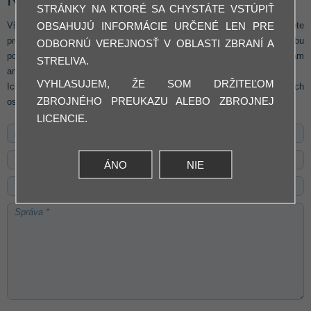
STRÁNKY NA KTORÉ SA CHYSTÁTE VSTÚPIŤ
OBSAHUJÚ INFORMÁCIE URČENÉ LEN PRE
Všetky informácie a osobné údaje, ktoré nám dobrovoľne poskytnete
prostredníctvom on-line formulára, budú slúžiť výlučne pre potrebu
ODBORNÚ VEREJNOSŤ V OBLASTI ZBRANÍ A
poskytnutia konkrétnej služby a nebudú ďalej poskytované tretím osobám
STRELIVA.
ani inak komerčne využívané.
VYHLASUJEM, ŽE SOM DRŽITEĽOM
Ich odoslaním vyjadrujete svoj súhlas so spracovaním a použitím Vašich
ZBROJNÉHO PREUKAZU ALEBO ZBROJNEJ
osobných údajov na vyššie uvedené účely.
LICENCIE.
ÁNO
NIE