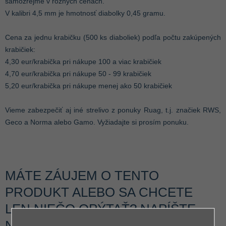
samozrejme v rôznych cenách.
V kalibri 4,5 mm je hmotnosť diabolky 0,45 gramu.
Cena za jednu krabičku (500 ks diaboliek) podľa počtu zakúpených
krabičiek:
4,30 eur/krabička pri nákupe 100 a viac krabičiek
4,70 eur/krabička pri nákupe 50 - 99 krabičiek
5,20 eur/krabička pri nákupe menej ako 50 krabičiek
Vieme zabezpečiť aj iné strelivo z ponuky Ruag, t.j. značiek RWS,
Geco a Norma alebo Gamo. Vyžiadajte si prosím ponuku.
MÁTE ZÁUJEM O TENTO
PRODUKT ALEBO SA CHCETE
LEN NIEČO OPÝTAŤ? NAPÍŠTE
NÁM: