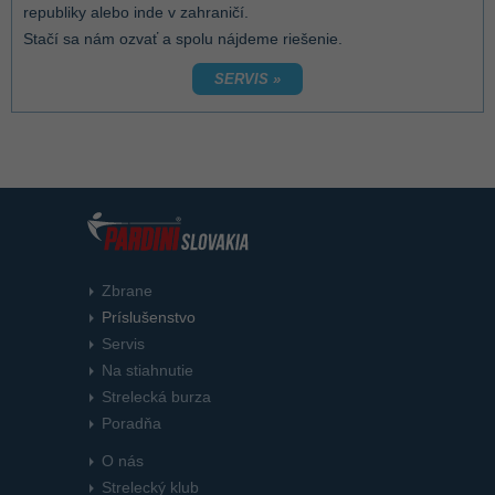
republiky alebo inde v zahraničí.
Stačí sa nám ozvať a spolu nájdeme riešenie.
SERVIS »
Zbrane
Príslušenstvo
Servis
Na stiahnutie
Strelecká burza
Poradňa
O nás
Strelecký klub