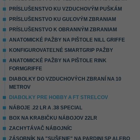
PRÍSLUŠENSTVO KU VZDUCHOVÝM PUŠKÁM
PRÍSLUŠENSTVO KU GUĽOVÝM ZBRANIAM
PRÍSLUŠENSTVO K OBRANNÝM ZBRANIAM
ANATOMICKÉ PAŽBY NA PIŠTOLE NILL GRIFFE
KONFIGUROVATEĽNÉ SMARTGRIP PAŽBY
ANATOMICKÉ PAŽBY NA PIŠTOLE RINK
FORMGRIFFE
DIABOLKY DO VZDUCHOVÝCH ZBRANÍ NA 10
METROV
DIABOLKY PRE HOBBY A FT STRELCOV
NÁBOJE .22 LR A .38 SPECIAL
BOX NA KRABIČKU NÁBOJOV 22LR
ZACHYTÁVAČ NÁBOJNÍC
ZÁSOBNÍK NA "SUŠENIE" NA PARDINI SP ALEBO