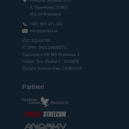
PARDINI Slovakia s.r.o.
A. Gwerkovej 1538/7
851 04 Bratislava
+421 903 471 002
info@pardini.sk
IČO: 51144786
IČ DPH: SK2120608271
Zapísaná v OR MS Bratislava 3,
Oddiel: Sro, Vložka č.: 13160/B
Zbrojná licencia číslo CA 001259
Partneri