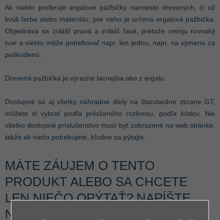
Ak niekto preferuje ergalové pažbičky namiesto drevených, či už
kvúli farbe alebo materiálu, pre neho je určená ergalová pažbička.
Objednáva sa zvlášť pravá a zvlášť ľavá, pretože nemju rovnaký
tvar a niekto môže potrebovaľ napr. len jednu, napr. na výmenu za
poškodenú.
Drevená pažbička je výrazne lacnejšia ako z ergalu.
Dostupné sú aj všetky náhradne diely na štandardné zbrane GT,
môžete si vybrať podľa priloženého rozkresu, podľa kódov. Nie
všetko dostupné príslušenstvo musí byť zobrazené na web stránke,
takže ak niečo potrebujete, kľudne sa pýtajte.
MÁTE ZÁUJEM O TENTO
PRODUKT ALEBO SA CHCETE
LEN NIEČO OPÝTAŤ? NAPÍŠTE
NÁM: