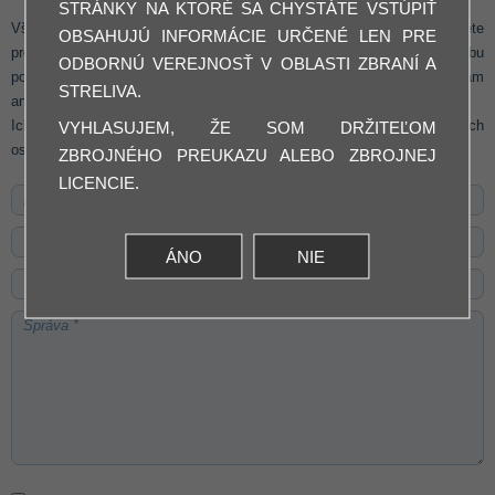
STRÁNKY NA KTORÉ SA CHYSTÁTE VSTÚPIŤ
Všetky informácie a osobné údaje, ktoré nám dobrovoľne poskytnete
OBSAHUJÚ INFORMÁCIE URČENÉ LEN PRE
prostredníctvom on-line formulára, budú slúžiť výlučne pre potrebu
ODBORNÚ VEREJNOSŤ V OBLASTI ZBRANÍ A
poskytnutia konkrétnej služby a nebudú ďalej poskytované tretím osobám
STRELIVA.
ani inak komerčne využívané.
Ich odoslaním vyjadrujete svoj súhlas so spracovaním a použitím Vašich
VYHLASUJEM, ŽE SOM DRŽITEĽOM
osobných údajov na vyššie uvedené účely.
ZBROJNÉHO PREUKAZU ALEBO ZBROJNEJ
LICENCIE.
ÁNO
NIE