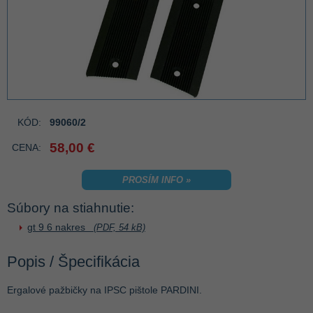
KÓD:
99060/2
58,00 €
CENA:
PROSÍM INFO »
Súbory na stiahnutie:
gt 9 6 nakres
(PDF, 54 kB)
Popis / Špecifikácia
Ergalové pažbičky na IPSC pištole PARDINI.