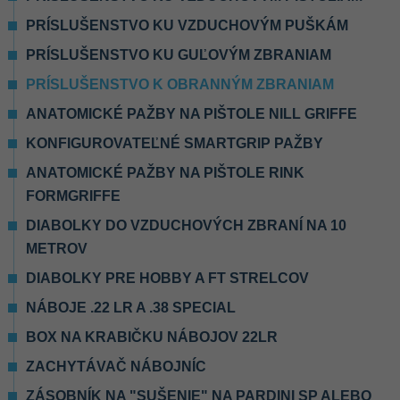
PRÍSLUŠENSTVO KU VZDUCHOVÝM PUŠKÁM
PRÍSLUŠENSTVO KU GUĽOVÝM ZBRANIAM
PRÍSLUŠENSTVO K OBRANNÝM ZBRANIAM
ANATOMICKÉ PAŽBY NA PIŠTOLE NILL GRIFFE
KONFIGUROVATEĽNÉ SMARTGRIP PAŽBY
ANATOMICKÉ PAŽBY NA PIŠTOLE RINK
FORMGRIFFE
DIABOLKY DO VZDUCHOVÝCH ZBRANÍ NA 10
METROV
DIABOLKY PRE HOBBY A FT STRELCOV
NÁBOJE .22 LR A .38 SPECIAL
BOX NA KRABIČKU NÁBOJOV 22LR
ZACHYTÁVAČ NÁBOJNÍC
ZÁSOBNÍK NA "SUŠENIE" NA PARDINI SP ALEBO