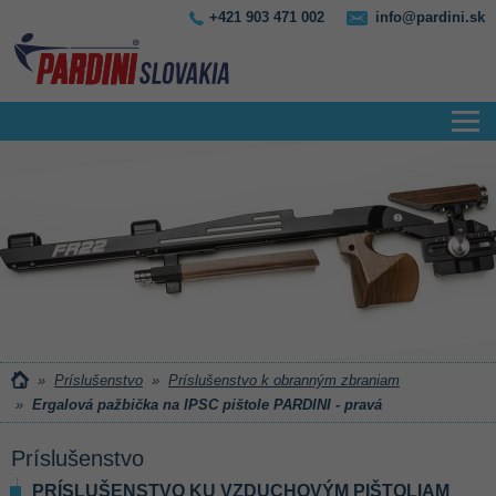
+421 903 471 002
info@pardini.sk
»
Príslušenstvo
»
Príslušenstvo k obranným zbraniam
»
Ergalová pažbička na IPSC pištole PARDINI - pravá
Príslušenstvo
PRÍSLUŠENSTVO KU VZDUCHOVÝM PIŠTOLIAM