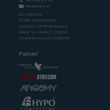
+421 903 471 002
info@pardini.sk
IČO: 51144786
IČ DPH: SK2120608271
Zapísaná v OR MS Bratislava 3,
Oddiel: Sro, Vložka č.: 13160/B
Zbrojná licencia číslo CA 001259
Partneri