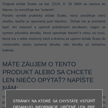
Originál držiak Scattu na kal. 22LR, či .32 S&W sa zasúva do
hlavne, čo umožňuje len "sušenie".
Pardini vyrobili praktický držiak Scattu, ktorý umožňuje ostrú
streľbu, keďže je upevnený pod hlavňou. Držiak nie je potrebné
lepiť, len nasunúť a upevniť priloženými skrutkami, najprv sa
vymení pôvodna skrutka, ktorá upevňuje hlaveň k rámu za novú,
ktorá ma v sebe vnútorný závit a druhou sa upevní držiak Scatu do
vnútorného závitu vymenej skrutky. obe skrutky sú súčasťou
balenia.
MÁTE ZÁUJEM O TENTO
PRODUKT ALEBO SA CHCETE
LEN NIEČO OPÝTAŤ? NAPÍŠTE
NÁM:
Všetky informácie a osobné údaje, ktoré nám dobrovoľne poskytnete
STRÁNKY NA KTORÉ SA CHYSTÁTE VSTÚPIŤ
prostredníctvom on-line formulára, budú slúžiť výlučne pre potrebu
OBSAHUJÚ INFORMÁCIE URČENÉ LEN PRE
poskytnutia konkrétnej služby a nebudú ďalej poskytované tretím osobám