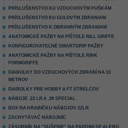
PRÍSLUŠENSTVO KU VZDUCHOVÝM PUŠKÁM
PRÍSLUŠENSTVO KU GUĽOVÝM ZBRANIAM
PRÍSLUŠENSTVO K OBRANNÝM ZBRANIAM
ANATOMICKÉ PAŽBY NA PIŠTOLE NILL GRIFFE
KONFIGUROVATEĽNÉ SMARTGRIP PAŽBY
ANATOMICKÉ PAŽBY NA PIŠTOLE RINK
FORMGRIFFE
DIABOLKY DO VZDUCHOVÝCH ZBRANÍ NA 10
METROV
DIABOLKY PRE HOBBY A FT STRELCOV
NÁBOJE .22 LR A .38 SPECIAL
BOX NA KRABIČKU NÁBOJOV 22LR
ZACHYTÁVAČ NÁBOJNÍC
ZÁSOBNÍK NA "SUŠENIE" NA PARDINI SP ALEBO