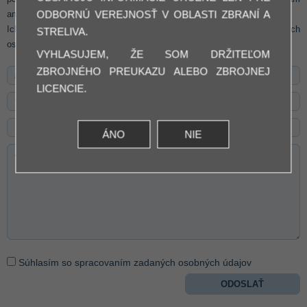
ODBORNÚ VEREJNOSŤ V OBLASTI ZBRANÍ A
ani inak komerčne využívané.
Ich odoslaním vyjadrujete svoj súhlas so spracovaním a použitím Vašich
STRELIVA.
osobných údajov na vyššie uvedené účely.
VYHLASUJEM, ŽE SOM DRŽITEĽOM
ZBROJNÉHO PREUKAZU ALEBO ZBROJNEJ
LICENCIE.
ÁNO
NIE
Súhlasím so spracovaním zadaných osobných údajov